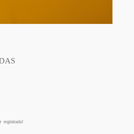
IDAS
a
r registrada!