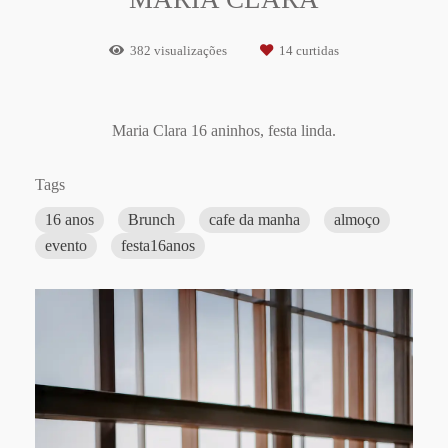
382
visualizações
14
curtidas
Maria Clara 16 aninhos, festa linda.
Tags
16 anos
Brunch
cafe da manha
almoço
evento
festa16anos