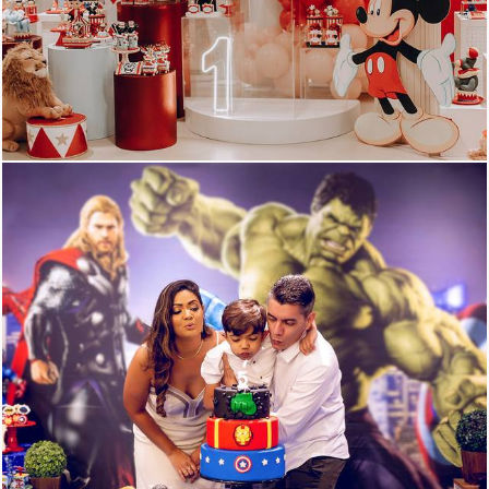
626
28
448
24