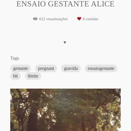
ENSAIO GESTANTE ALICE
622
visualizações
6
curtidas
♥
Tags
gestante
pregnant
gravida
ensaiogestante
bh
ibirite