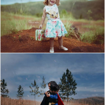
1140
10
1146
10