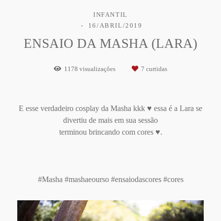
INFANTIL
16/ABRIL/2019
ENSAIO DA MASHA (LARA)
1178
visualizações
7
curtidas
E esse verdadeiro cosplay da Masha kkk ♥ essa é a Lara se
divertiu de mais em sua sessão
terminou brincando com cores ♥.
#Masha #mashaeourso #ensaiodascores #cores