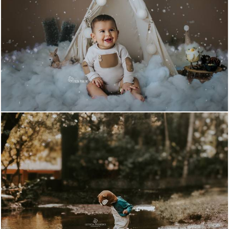
1257
6
592
6