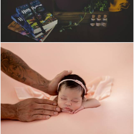
1081
17
504
60