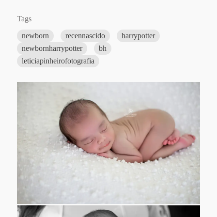
Tags
newborn
recennascido
harrypotter
newbornharrypotter
bh
leticiapinheirofotografia