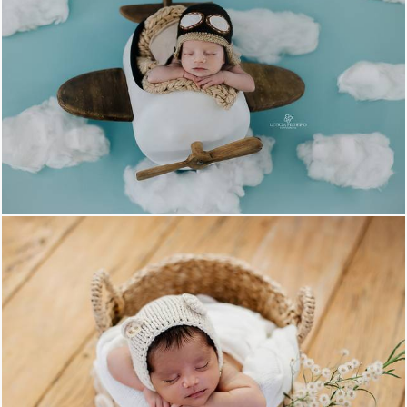
567
9
491
10