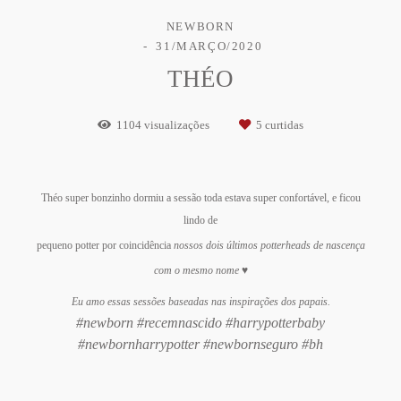
NEWBORN
31/MARÇO/2020
THÉO
1104
visualizações
5
curtidas
Théo super bonzinho dormiu a sessão toda estava super confortável, e ficou
lindo de
pequeno potter por coincidência
nossos dois últimos potterheads de nascença
com o mesmo nome
♥
Eu amo essas sessões baseadas nas inspirações dos papais.
#newborn #recemnascido #harrypotterbaby
#newbornharrypotter #newbornseguro #bh