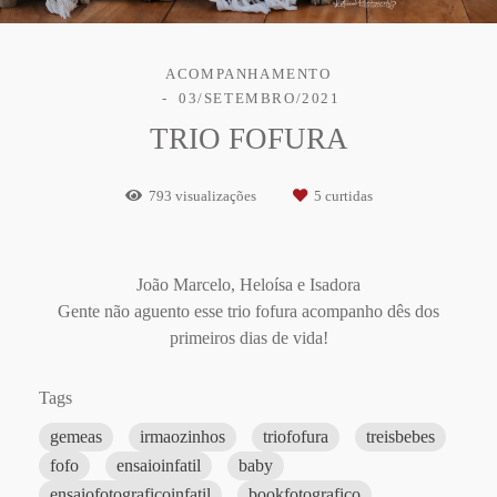
ACOMPANHAMENTO
03/SETEMBRO/2021
TRIO FOFURA
793
visualizações
5
curtidas
João Marcelo, Heloísa e Isadora
Gente não aguento esse trio fofura acompanho dês dos
primeiros dias de vida!
Tags
gemeas
irmaozinhos
triofofura
treisbebes
fofo
ensaioinfatil
baby
ensaiofotograficoinfatil
bookfotografico