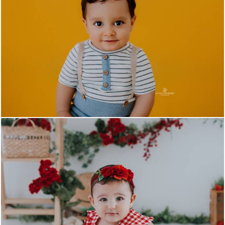
689
11
616
12