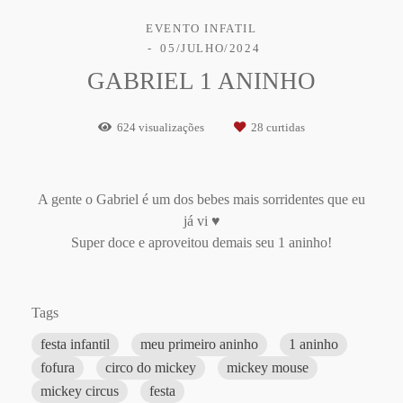
EVENTO INFATIL
05/JULHO/2024
GABRIEL 1 ANINHO
624
visualizações
28
curtidas
A gente o Gabriel é um dos bebes mais sorridentes que eu
já vi ♥
Super doce e aproveitou demais seu 1 aninho!
Tags
festa infantil
meu primeiro aninho
1 aninho
fofura
circo do mickey
mickey mouse
mickey circus
festa