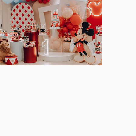
625
28