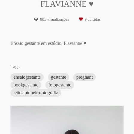
FLAVIANNE ♥
805
visualizações
9
curtidas
Ensaio gestante em estúdio, Flavianne ♥
Tags
ensaiogestante
gestante
pregnant
bookgestante
fotogestante
leticiapinheirofotografia