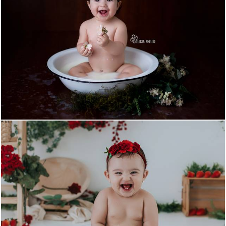
1082
4
538
8