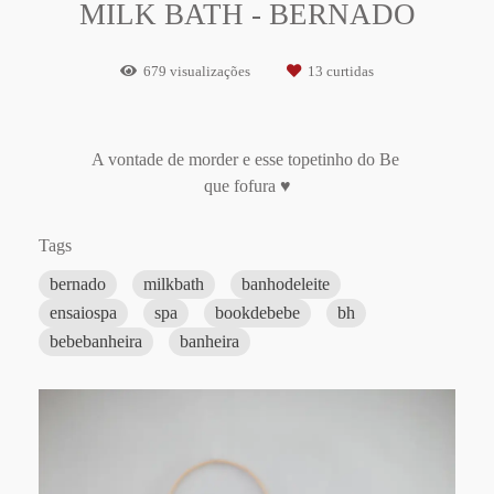
MILK BATH - BERNADO
679
visualizações
13
curtidas
A vontade de morder e esse topetinho do Be
que fofura ♥
Tags
bernado
milkbath
banhodeleite
ensaiospa
spa
bookdebebe
bh
bebebanheira
banheira