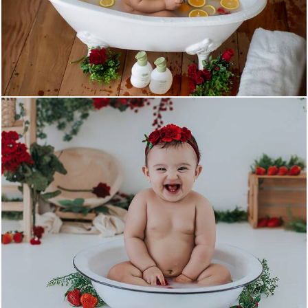
714
6
539
8