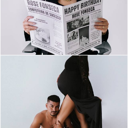
44
20
956
14