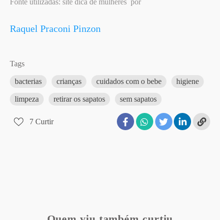
Fonte utilizadas: site dica de mulheres por
Raquel Praconi Pinzon
Tags
bacterias
crianças
cuidados com o bebe
higiene
limpeza
retirar os sapatos
sem sapatos
7
Curtir
Quem viu também curtiu